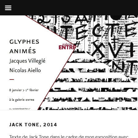
Aller
au
contenu
principal
JACK TONE, 2014
Texte de Jack Tone dans le cadre de mon exposition avec