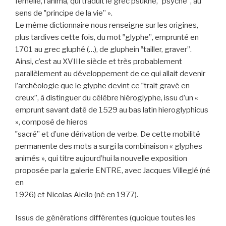
femelle, l’anima, qui traduit le grec psukhé, ‟psyché”, au
sens de ‟principe de la vie” ».
Le même dictionnaire nous renseigne sur les origines,
plus tardives cette fois, du mot ‟glyphe”, emprunté en
1701 au grec gluphé (…), de gluphein ‟tailler, graver”.
Ainsi, c’est au XVIIIe siècle et très probablement
parallèlement au développement de ce qui allait devenir
l’archéologie que le glyphe devint ce ‟trait gravé en
creux”, à distinguer du célèbre hiéroglyphe, issu d’un «
emprunt savant daté de 1529 au bas latin hieroglyphicus
», composé de hieros
‟sacré” et d’une dérivation de verbe. De cette mobilité
permanente des mots a surgi la combinaison « glyphes
animés », qui titre aujourd’hui la nouvelle exposition
proposée par la galerie ENTRE, avec Jacques Villeglé (né
en
1926) et Nicolas Aiello (né en 1977).
Issus de générations différentes (quoique toutes les