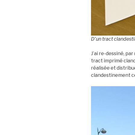
D’un tract clandest
J’ai re-dessiné, par
tract imprimé clan
réalisée et distrib
clandestinement ce