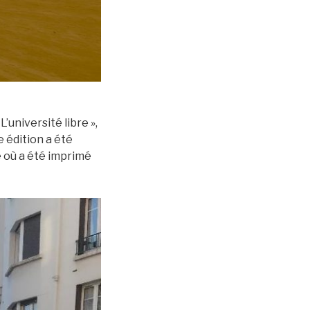
’université libre »,
 édition a été
e où a été imprimé