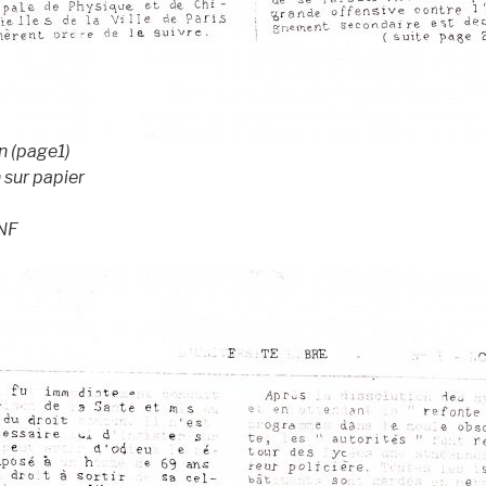
n (page1)
 sur papier
BNF