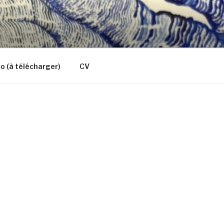
io (à télécharger)
CV