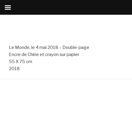
Aller
au
contenu
principal
Le Monde, le 4 mai 2018 – Double-page
Encre de Chine et crayon sur papier
55 X 75 cm
2018